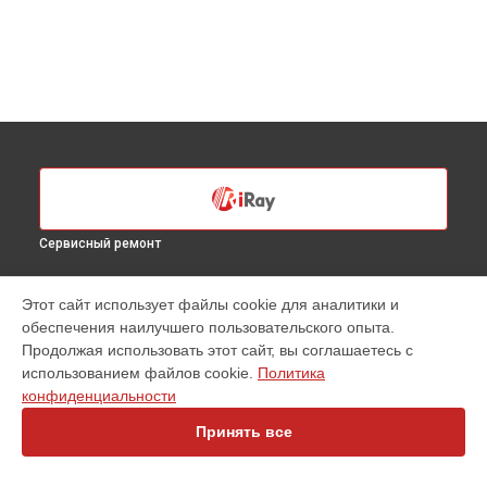
Сервисный ремонт
УСТРОЙСТВА
Этот сайт использует файлы cookie для аналитики и
обеспечения наилучшего пользовательского опыта.
Оптический прицел
Продолжая использовать этот сайт, вы соглашаетесь с
Тепловизионный монокуляр
использованием файлов cookie.
Политика
Тепловизионный прицел
конфиденциальности
Коллиматорный прицел
Тепловизионная камера
Принять все
Тепловизионный бинокль
Тепловизор для смартфона