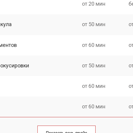
от 20 мин
б
икула
от 50 мин
о
ментов
от 60 мин
о
фокусировки
от 50 мин
о
от 60 мин
о
от 60 мин
о
от 70 мин
о