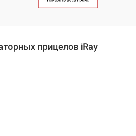
Показать весь прайс
лаги
от 70 мин
о
от 50 мин
о
аторных прицелов iRay
х винтов
от 60 мин
о