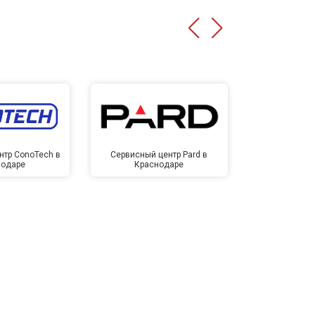
нтр ConoTech в
Сервисный центр Pard в
Сервисный ц
нодаре
Краснодаре
Крас