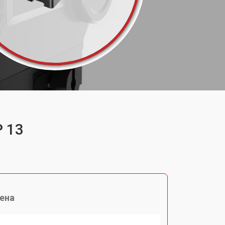
P 13
ена