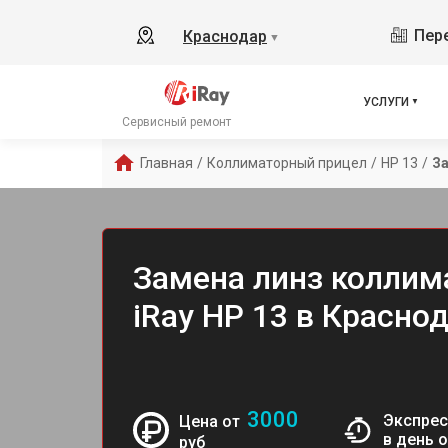
Пере
Краснодар
▼
УСЛУГИ
Сервисный ремонт
Главная
/
Коллиматорный прицел
/
HP 13
/
За
Замена линз коллим
iRay HP 13 в Красно
3000
Экспрес
Цена от
в день 
руб