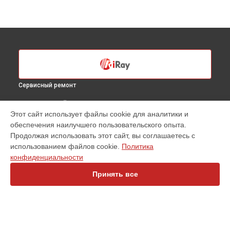
Сервисный ремонт
ВЫБЕРИ СВОЙ ГОРОД
Этот сайт использует файлы cookie для аналитики и
Диагностика тепловизионного бинокля iRay в
Санкт-
обеспечения наилучшего пользовательского опыта.
Петербурге
Продолжая использовать этот сайт, вы соглашаетесь с
Диагностика тепловизионного бинокля iRay в
Краснодаре
использованием файлов cookie.
Политика
Диагностика тепловизионного бинокля iRay в
Ростове-на-
конфиденциальности
Дону
Принять все
Диагностика тепловизионного бинокля iRay в
Нижнем
Новгороде
Диагностика тепловизионного бинокля iRay в
Новосибирске
Диагностика тепловизионного бинокля iRay в
Челябинске
Диагностика тепловизионного бинокля iRay в