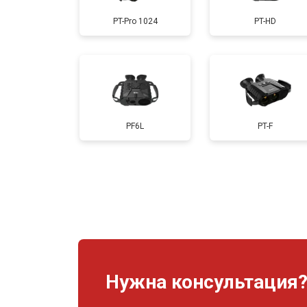
PT-Pro 1024
PT-HD
PF6L
PT-F
Нужна консультация