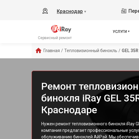
Пере
Краснодар
▼
УСЛУГИ
Сервисный ремонт
Главная
/
Тепловизионный бинокль
/
GEL 35R
Ремонт тепловизион
бинокля iRay GEL 35
Краснодаре
Нужен ремонт тепловизионного бинокля iRay G
компания предлагает профессиональные услуг
обслуживанию биноклей АйРэй. Мы обеспечив