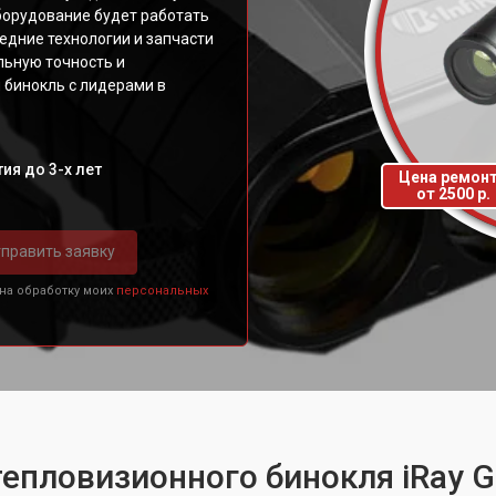
борудование будет работать
едние технологии и запчасти
льную точность и
 бинокль с лидерами в
ия до 3-х лет
Цена ремон
от 2500 р.
править заявку
 на обработку моих
персональных
тепловизионного бинокля iRay G