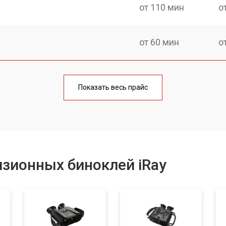
от 110 мин
о
от 60 мин
о
от 80 мин
о
Показать весь прайс
от 70 мин
о
зионных биноклей iRay