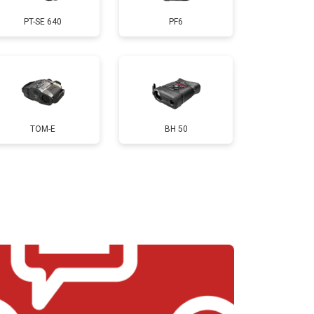
PT-SE 640
PF6
TOM-E
BH 50