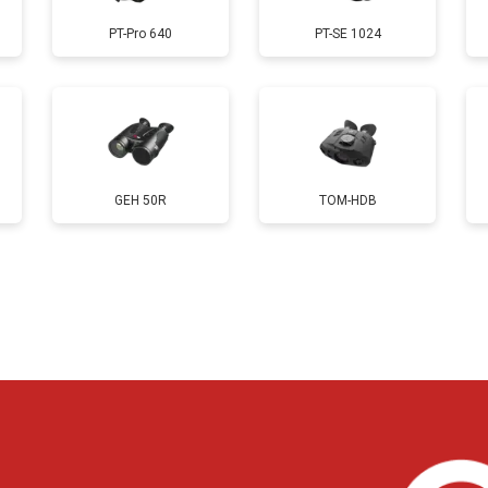
PT-Pro 640
PT-SE 1024
GEH 50R
TOM-HDB
?