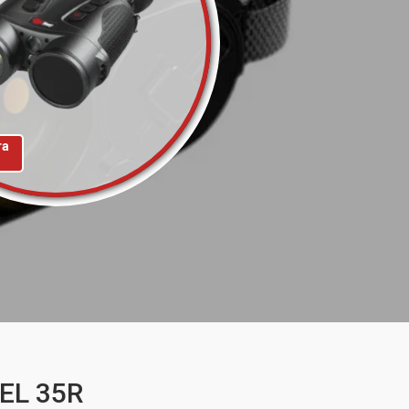
та
EL 35R