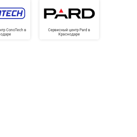
нтр ConoTech в
Сервисный центр Pard в
Сервисный ц
нодаре
Краснодаре
Крас