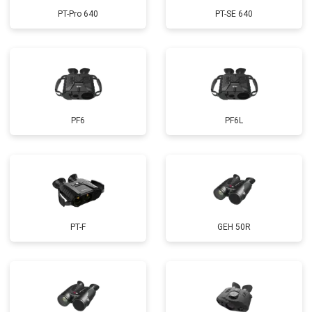
PT-Pro 640
PT-SE 640
PF6
PF6L
PT-F
GEH 50R