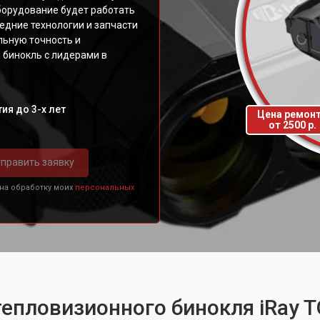
борудование будет работать
едние технологии и запчасти
льную точность и
 бинокль с лидерами в
ия до 3-х лет
Цена ремон
от 2500 р.
править заявку
 на обработку моих
персональных
тепловизионного бинокля iRay 