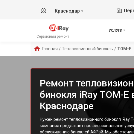
Пере
Краснодар
▼
УСЛУГИ
Сервисный ремонт
Главная
/
Тепловизионный бинокль
/
TOM-E
Ремонт тепловизион
бинокля iRay TOM-E 
Краснодаре
Нужен ремонт тепловизионного бинокля iRay 
компания предлагает профессиональные услуг
обслуживанию биноклей АйРэй. Мы обеспечив