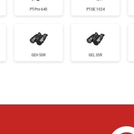
PT-Pro 640
PT-SE 1024
GEH 50R
GEL 35R
?