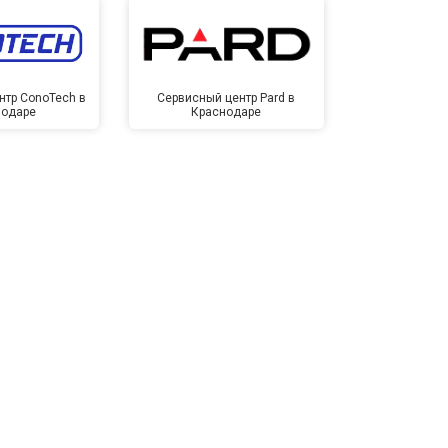
нтр ConoTech в
Сервисный центр Pard в
Сервисный ц
нодаре
Краснодаре
Крас