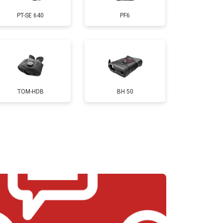
PT-SE 640
PF6
TOM-HDB
BH 50