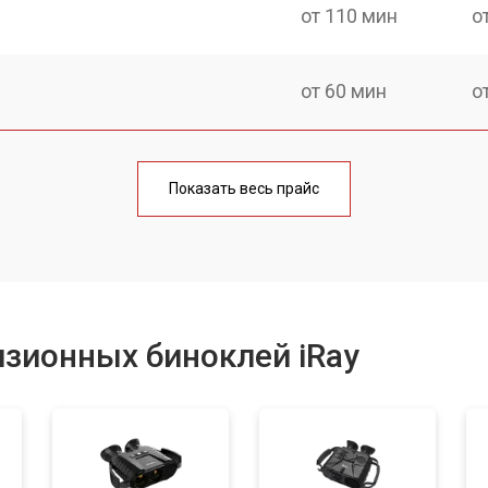
от 110 мин
о
от 60 мин
о
от 80 мин
о
Показать весь прайс
от 70 мин
о
зионных биноклей iRay