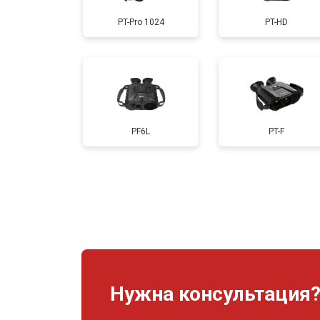
PT-Pro 1024
PT-HD
PF6L
PT-F
Нужна консультация