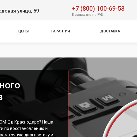
+7 (800) 100-69-58
довая улица, 59
Бесплатно по РФ
ЦЕНЫ
ГАРАНТИЯ
ДОСТАВКА
ного
в
TOM-E в Краснодаре? Наша
и по восстановлению и
аем точную диагностику и