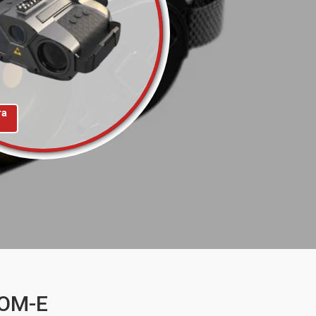
та
TOM-E