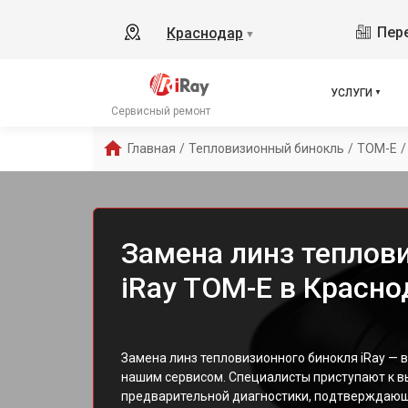
Пере
Краснодар
▼
УСЛУГИ
Сервисный ремонт
Главная
/
Тепловизионный бинокль
/
TOM-E
/
Замена линз теплов
iRay TOM-E в Красно
Замена линз тепловизионного бинокля iRay — 
нашим сервисом. Специалисты приступают к в
предварительной диагностики, подтверждающе