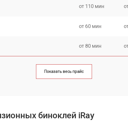
от 110 мин
о
от 60 мин
о
от 80 мин
о
от 70 мин
о
Показать весь прайс
зионных биноклей iRay