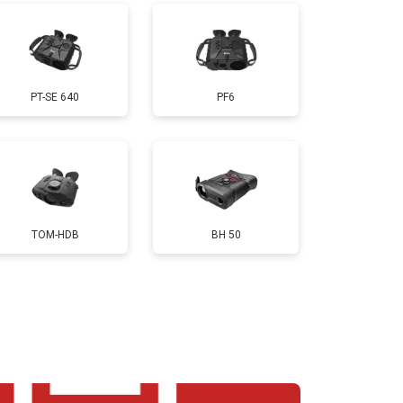
PT-SE 640
PF6
TOM-HDB
BH 50