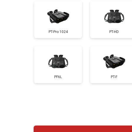
PT-Pro 1024
PT-HD
PF6L
PT-F