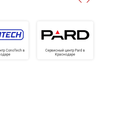
нтр ConoTech в
Сервисный центр Pard в
Сервисный ц
нодаре
Краснодаре
Крас