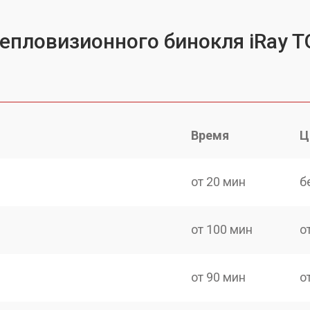
тепловизионного бинокля iRay 
Время
Ц
от 20 мин
б
от 100 мин
о
от 90 мин
о