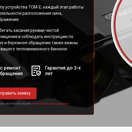
ипу устройства TOM-E; каждый этап работы
ллельности расположения линз,
бражения.
бегать касания руками чистой
очищения и соблюдать инструкцию по
яре и бережное обращение также важны
 вашего тепловизионного бинокля.
с ремонт
Гарантия до 3-х
обращения
лет
править заявку
 на обработку моих
персональных данных.