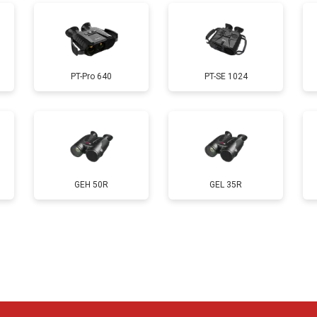
PT-Pro 640
PT-SE 1024
GEH 50R
GEL 35R