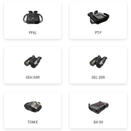
PF6L
PT-F
GEH 50R
GEL 35R
TOM-E
BH 50