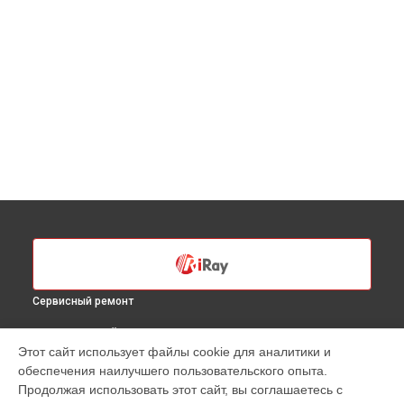
Сервисный ремонт
ВЫБЕРИ СВОЙ ГОРОД
Этот сайт использует файлы cookie для аналитики и
Ремонт тепловизионного бинокля TOM-HDB iRay в
Санкт-
обеспечения наилучшего пользовательского опыта.
Петербурге
Продолжая использовать этот сайт, вы соглашаетесь с
Ремонт тепловизионного бинокля TOM-HDB iRay в