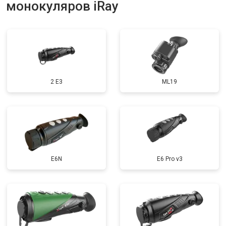
монокуляров iRay
2 E3
ML19
E6N
E6 Pro v3