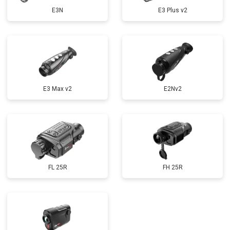
E3N
E3 Plus v2
E3 Max v2
E2Nv2
FL 25R
FH 25R