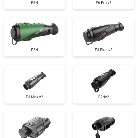
E6N
E6 Pro v3
E3N
E3 Plus v2
E3 Max v2
E2Nv2