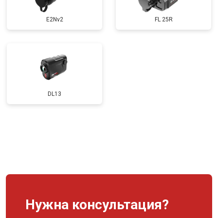
E2Nv2
FL 25R
DL13
Нужна консультация?