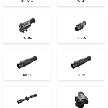
HYH 50W
25 640
25 384
RS 755
RH 50
RL 42