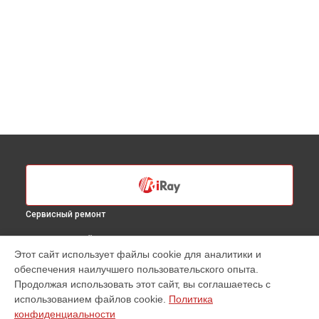
Сервисный ремонт
ВЫБЕРИ СВОЙ ГОРОД
Этот сайт использует файлы cookie для аналитики и
Ремонт или замена крепежных элементов
обеспечения наилучшего пользовательского опыта.
тепловизионного прицела RH 35 iRay в
Санкт-Петербурге
Продолжая использовать этот сайт, вы соглашаетесь с
Ремонт или замена крепежных элементов
использованием файлов cookie.
Политика
тепловизионного прицела RH 35 iRay в
Краснодаре
конфиденциальности