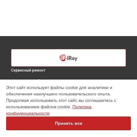
Сервисный ремонт
ВЫБЕРИ СВОЙ ГОРОД
Этот сайт использует файлы cookie для аналитики и
Ремонт оптики тепловизионного прицела Rico RL42 LRF
обеспечения наилучшего пользовательского опыта.
iRay в
Санкт-Петербурге
Продолжая использовать этот сайт, вы соглашаетесь с
Ремонт оптики тепловизионного прицела Rico RL42 LRF
использованием файлов cookie.
Политика
iRay в
Краснодаре
конфиденциальности
Ремонт оптики тепловизионного прицела Rico RL42 LRF
iRay в
Ростове-на-Дону
Принять все
Ремонт оптики тепловизионного прицела Rico RL42 LRF
iRay в
Нижнем Новгороде