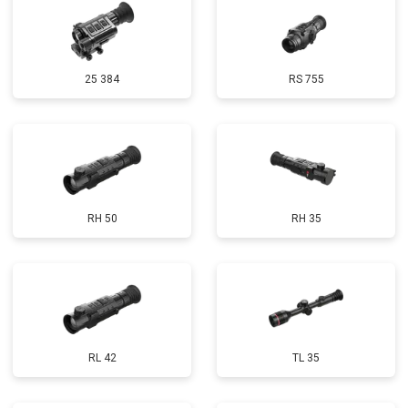
25 384
RS 755
RH 50
RH 35
RL 42
TL 35