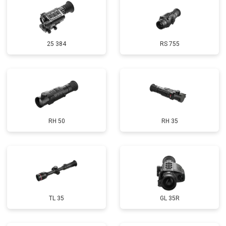
25 384
RS 755
RH 50
RH 35
TL 35
GL 35R