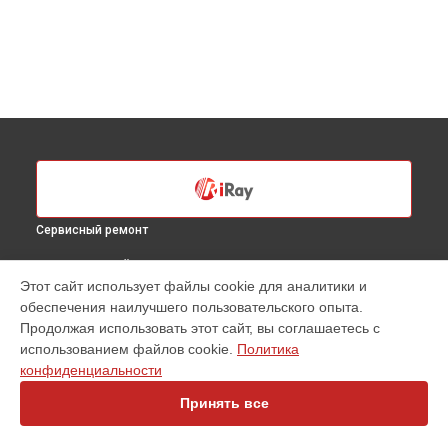
Сервисный ремонт
ВЫБЕРИ СВОЙ ГОРОД
Этот сайт использует файлы cookie для аналитики и
Ремонт или замена детектора тепловизионного прицела
обеспечения наилучшего пользовательского опыта.
RL 42 iRay в
Санкт-Петербурге
Продолжая использовать этот сайт, вы соглашаетесь с
Ремонт или замена детектора тепловизионного прицела
использованием файлов cookie.
Политика
RL 42 iRay в
Краснодаре
конфиденциальности
Ремонт или замена детектора тепловизионного прицела
RL 42 iRay в
Ростове-на-Дону
Принять все
Ремонт или замена детектора тепловизионного прицела
RL 42 iRay в
Нижнем Новгороде