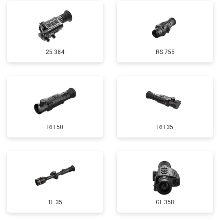
25 384
RS 755
RH 50
RH 35
TL 35
GL 35R