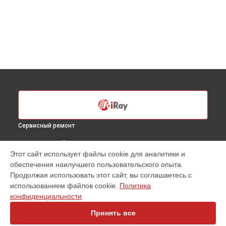
Сервисный ремонт
ВЫБЕРИ СВОЙ ГОРОД
Этот сайт использует файлы cookie для аналитики и
Замена электронных компонентов тепловизионного
обеспечения наилучшего пользовательского опыта.
прицела RL 42 iRay в
Санкт-Петербурге
Продолжая использовать этот сайт, вы соглашаетесь с
Замена электронных компонентов тепловизионного
использованием файлов cookie.
Политика
прицела RL 42 iRay в
Краснодаре
конфиденциальности
Замена электронных компонентов тепловизионного
прицела RL 42 iRay в
Ростове-на-Дону
Принять все
Замена электронных компонентов тепловизионного