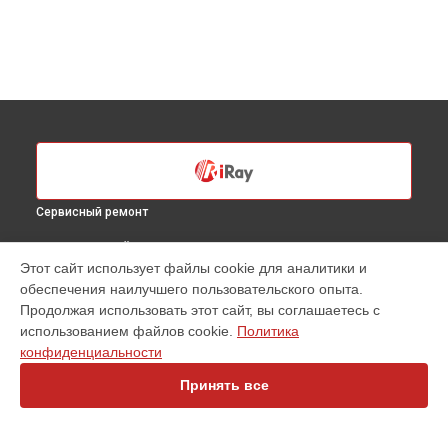
Сервисный ремонт
ВЫБЕРИ СВОЙ ГОРОД
Этот сайт использует файлы cookie для аналитики и
Диагностика тепловизионного прицела Saim SCL 35 iRay в
обеспечения наилучшего пользовательского опыта.
Санкт-Петербурге
Продолжая использовать этот сайт, вы соглашаетесь с
Диагностика тепловизионного прицела Saim SCL 35 iRay в
использованием файлов cookie.
Политика
Краснодаре
конфиденциальности
Диагностика тепловизионного прицела Saim SCL 35 iRay в
Ростове-на-Дону
Принять все
Диагностика тепловизионного прицела Saim SCL 35 iRay в
Нижнем Новгороде
Диагностика тепловизионного прицела Saim SCL 35 iRay в