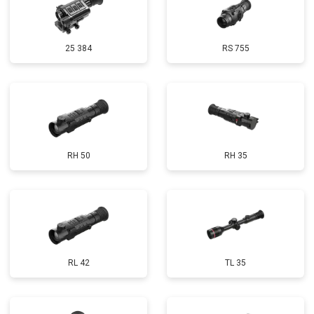
25 384
RS 755
RH 50
RH 35
RL 42
TL 35