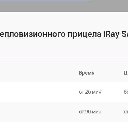
тепловизионного прицела iRay S
Время
Ц
от 20 мин
б
от 90 мин
о