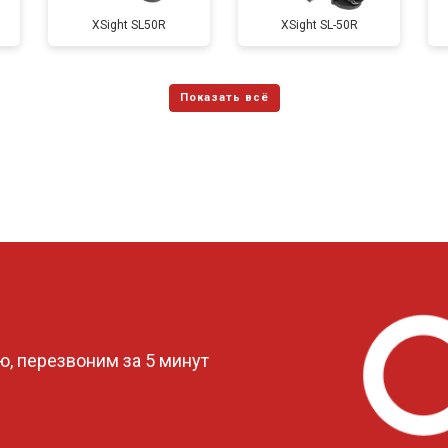
ХSight SL50R
XSight SL-50R
?
, перезвоним за 5 минут