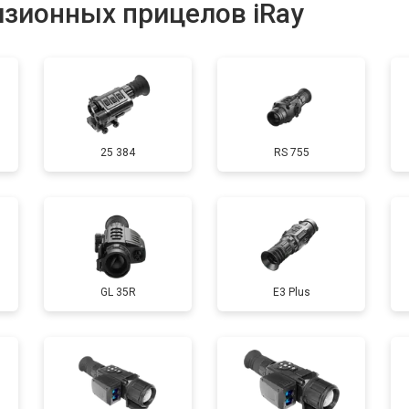
зионных прицелов iRay
от 60 мин
о
25 384
RS 755
GL 35R
E3 Plus