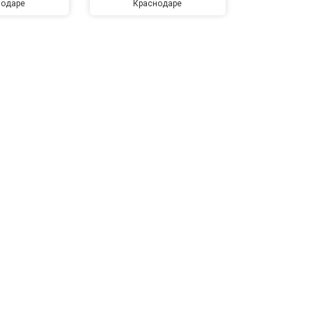
нодаре
Краснодаре
Крас