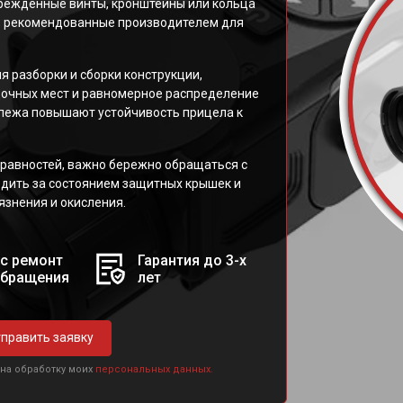
врежденные винты, кронштейны или кольца
и, рекомендованные производителем для
я разборки и сборки конструкции,
очных мест и равномерное распределение
пежа повышают устойчивость прицела к
равностей, важно бережно обращаться с
едить за состоянием защитных крышек и
язнения и окисления.
с ремонт
Гарантия до 3-х
обращения
лет
править заявку
 на обработку моих
персональных данных.