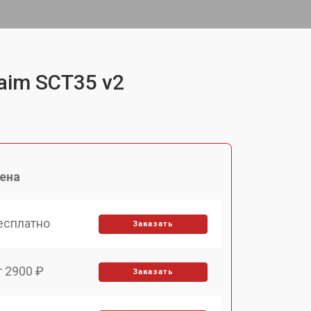
aim SCT35 v2
ена
есплатно
Заказать
т 2900 ₽
Заказать