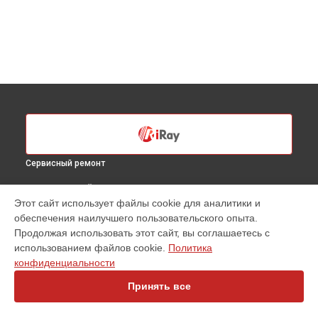
Сервисный ремонт
ВЫБЕРИ СВОЙ ГОРОД
Этот сайт использует файлы cookie для аналитики и
Ремонт оптики тепловизионного прицела Saim SCT35 v2
обеспечения наилучшего пользовательского опыта.
iRay в
Санкт-Петербурге
Продолжая использовать этот сайт, вы соглашаетесь с
Ремонт оптики тепловизионного прицела Saim SCT35 v2
использованием файлов cookie.
Политика
iRay в
Краснодаре
конфиденциальности
Ремонт оптики тепловизионного прицела Saim SCT35 v2
iRay в
Ростове-на-Дону
Принять все
Ремонт оптики тепловизионного прицела Saim SCT35 v2
iRay в
Нижнем Новгороде