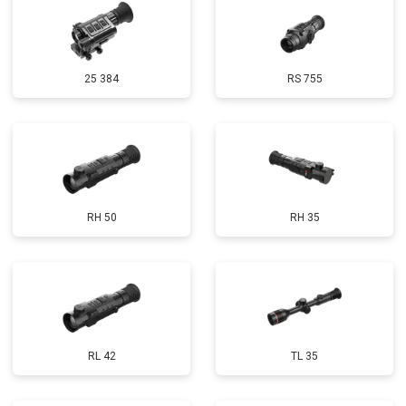
25 384
RS 755
RH 50
RH 35
RL 42
TL 35