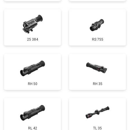
25 384
RS 755
RH 50
RH 35
RL 42
TL 35