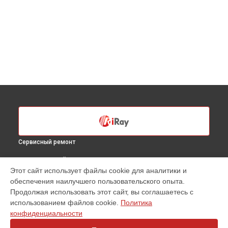
Сервисный ремонт
ВЫБЕРИ СВОЙ ГОРОД
Этот сайт использует файлы cookie для аналитики и
Замена электронных компонентов тепловизионного
обеспечения наилучшего пользовательского опыта.
прицела Saim SCT35 iRay в
Санкт-Петербурге
Продолжая использовать этот сайт, вы соглашаетесь с
Замена электронных компонентов тепловизионного
использованием файлов cookie.
Политика
прицела Saim SCT35 iRay в
Краснодаре
конфиденциальности
Замена электронных компонентов тепловизионного
прицела Saim SCT35 iRay в
Ростове-на-Дону