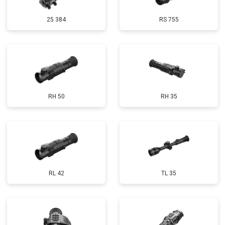
25 384
RS 755
RH 50
RH 35
RL 42
TL 35