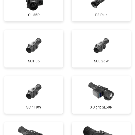
GL 35R
E3 Plus
SCT 35
SCL 25W
SCP 19W
ХSight SL50R