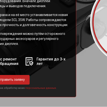
борудования. Вначале дисплей
ицы и выводов подключения.
рана и на её место устанавливается новая
модели SCL 35W. Работы сопровождаются
 прочность и долговечность конструкции.
 повреждения можно путём осторожного
оударных аксессуаров и регулярного
ия дисплея.
с ремонт
Гарантия до 3-х
обращения
лет
править заявку
 на обработку моих
персональных данных.