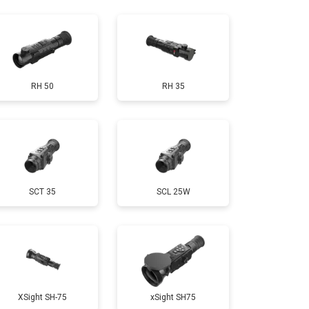
т 10000 ₽
Заказать
RH 50
RH 35
SCT 35
SCL 25W
XSight SH-75
xSight SH75