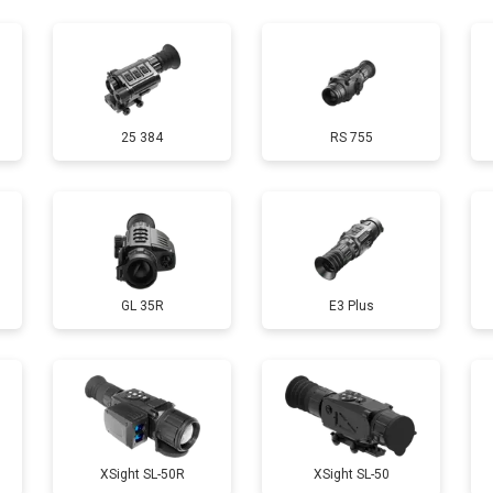
от 60 мин
о
25 384
RS 755
GL 35R
E3 Plus
XSight SL-50R
XSight SL-50