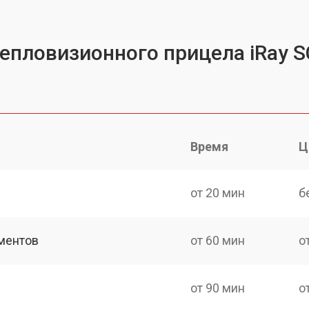
тепловизионного прицела iRay 
Время
Ц
от 20 мин
б
ментов
от 60 мин
о
от 90 мин
о