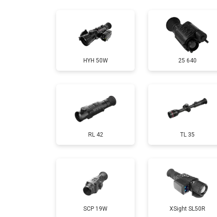
Ремонт или замена детектора
HYH 50W
25 640
RL 42
TL 35
SCP 19W
ХSight SL50R