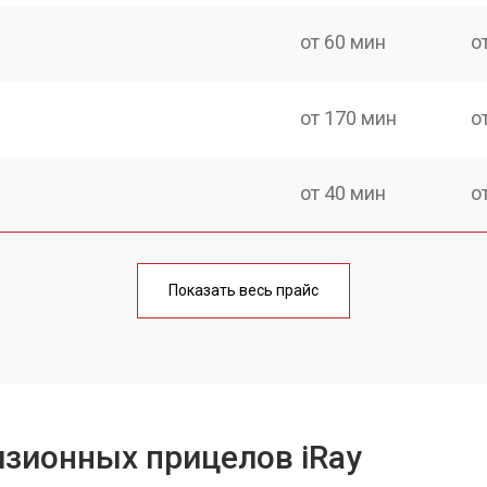
от 60 мин
о
от 170 мин
о
от 40 мин
о
от 170 мин
о
Показать весь прайс
от 70 мин
о
от 90 мин
о
зионных прицелов iRay