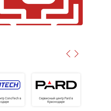
нтр ConoTech в
Сервисный центр Pard в
Сервисный ц
нодаре
Краснодаре
Крас