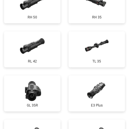
RH 50
RH 35
RL 42
TL 35
GL 35R
E3 Plus