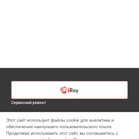
Сервисный ремонт
ВЫБЕРИ СВОЙ ГОРОД
Этот сайт использует файлы cookie для аналитики и
Ремонт или замена крепежных элементов
обеспечения наилучшего пользовательского опыта.
тепловизионного прицела xSight SH75 iRay в
Санкт-
Продолжая использовать этот сайт, вы соглашаетесь с
Петербурге