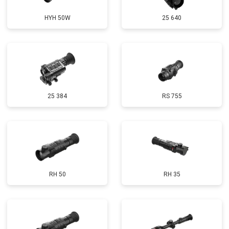
HYH 50W
25 640
25 384
RS 755
RH 50
RH 35