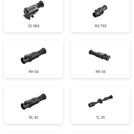
25 384
RS 755
RH 50
RH 35
RL 42
TL 35