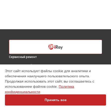
Сервисный ремонт
ВЫБЕРИ СВОЙ ГОРОД
Этот сайт использует файлы cookie для аналитики и
Ремонт оптики тепловизионного прицела XSight SL-50R
обеспечения наилучшего пользовательского опыта.
iRay в
Санкт-Петербурге
Продолжая использовать этот сайт, вы соглашаетесь с
Ремонт оптики тепловизионного прицела XSight SL-50R
использованием файлов cookie.
Политика
iRay в
Краснодаре
конфиденциальности
Ремонт оптики тепловизионного прицела XSight SL-50R
iRay в
Ростове-на-Дону
Принять все
Ремонт оптики тепловизионного прицела XSight SL-50R
iRay в
Нижнем Новгороде