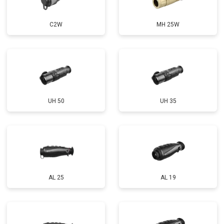
C2W
MH 25W
UH 50
UH 35
AL 25
AL 19