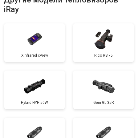
iRay
Xinfrared xView
Rico RS 75
Hybrid HYH 50W
Geni GL 35R