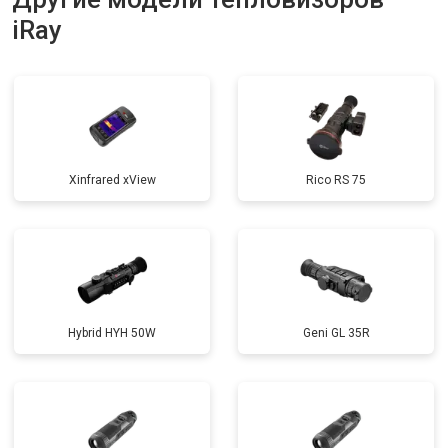
iRay
Xinfrared xView
Rico RS 75
Hybrid HYH 50W
Geni GL 35R