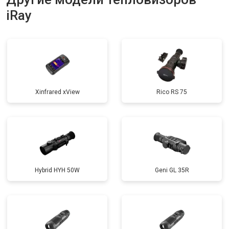
iRay
Xinfrared xView
Rico RS 75
Hybrid HYH 50W
Geni GL 35R